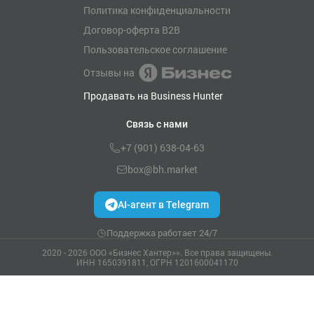
Политика конфиденциальности
Договор-оферта B2B
Пользовательское соглашение
Отзывы на
Продавать на Business Hunter
Связь с нами
+7 (901) 638-04-63
box@bh.market
AI-агент в Telegram
Поддержка работает 24/7
2020 - 2026 ООО «Бизнес Хантер>». Все права защищены.
ИНН 1650391811, ОГРН 1201600041170