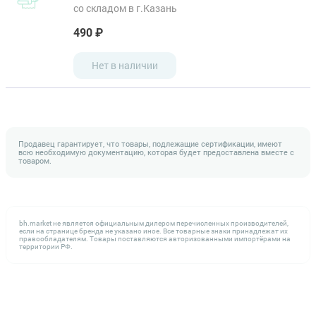
со складом в г.Казань
490 ₽
Нет в наличии
Продавец гарантирует, что товары, подлежащие сертификации, имеют
всю необходимую документацию, которая будет предоставлена вместе с
товаром.
bh.market не является официальным дилером перечисленных производителей,
если на странице бренда не указано иное. Все товарные знаки принадлежат их
правообладателям. Товары поставляются авторизованными импортёрами на
территории РФ.