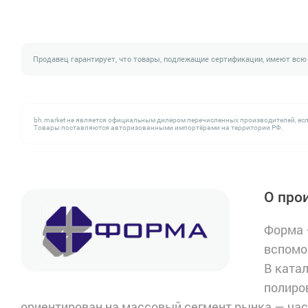
Продавец гарантирует, что товары, подлежащие сертификации, имеют всю
bh.market не является официальным дилером перечисленных производителей, есл
Товары поставляются авторизованными импортёрами на территории РФ.
О про
Форма 
вспомо
В ката
полиро
ориентирован на массовый сегмент рынка — ча