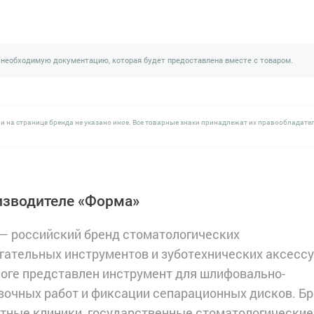
 необходимую документацию, которая будет предоставлена вместе с товаром.
и на странице бренда не указано иное. Все товарные знаки принадлежат их правообладате
изводителе «Форма»
— российский бренд стоматологических
гательных инструментов и зуботехнических аксессу
логе представлен инструмент для шлифовально-
вочных работ и фиксации сепарационных дисков. Б
стные клиники, государственные стоматологические