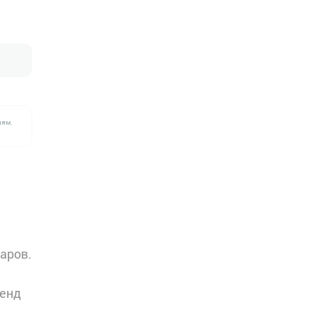
лям.
аров.
ренд