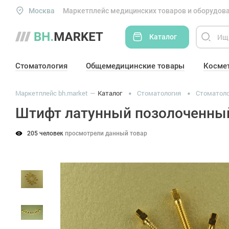
Москва
Маркетплейс медицинских товаров и оборудова
Каталог
Стоматология
Общемедицинские товары
Косме
Маркетплейс bh.market
Каталог
Стоматология
Стоматоло
Штифт латунный позолоченны
205 человек
просмотрели данный товар