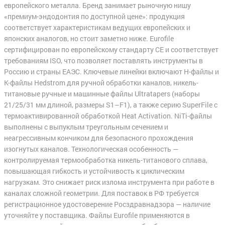
европейского металла. Бренд занимает рыночную нишу
«премиум-эндодонтия по доступной цене»: продукция
соответствует характеристикам ведущих европейских и
японских аналогов, но стоит заметно ниже. Eurofile
сертифицирован по европейскому стандарту CE и соответствует
требованиям ISO, что позволяет поставлять инструменты в
Россию и страны ЕАЭС. Ключевые линейки включают H-файлы и
K-файлы Hedstrom для ручной обработки каналов, никель-
титановые ручные и машинные файлы Ultratapers (наборы
21/25/31 мм длиной, размеры S1–F1), а также серию SuperFile с
термоактивированной обработкой Heat Activation. NiTi-файлы
выполнены с выпуклым треугольным сечением и
неагрессивным кончиком для безопасного прохождения
изогнутых каналов. Технологическая особенность —
контролируемая термообработка никель-титанового сплава,
повышающая гибкость и устойчивость к циклическим
нагрузкам. Это снижает риск излома инструмента при работе в
каналах сложной геометрии. Для поставок в РФ требуется
регистрационное удостоверение Росздравнадзора — наличие
уточняйте у поставщика. Файлы Eurofile применяются в