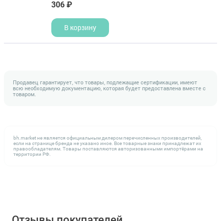
306 ₽
В корзину
Продавец гарантирует, что товары, подлежащие сертификации, имеют
всю необходимую документацию, которая будет предоставлена вместе с
товаром.
bh.market не является официальным дилером перечисленных производителей,
если на странице бренда не указано иное. Все товарные знаки принадлежат их
правообладателям. Товары поставляются авторизованными импортёрами на
территории РФ.
Отзывы покупателей