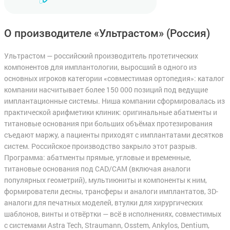
О производителе «Ультрастом»
(Россия)
Ультрастом — российский производитель протетических
компонентов для имплантологии, выросший в одного из
основных игроков категории «совместимая ортопедия»: каталог
компании насчитывает более 150 000 позиций под ведущие
имплантационные системы. Ниша компании сформировалась из
практической арифметики клиник: оригинальные абатменты и
титановые основания при больших объёмах протезирования
съедают маржу, а пациенты приходят с имплантатами десятков
систем. Российское производство закрыло этот разрыв.
Программа: абатменты прямые, угловые и временные,
титановые основания под CAD/CAM (включая аналоги
популярных геометрий), мультиюниты и компоненты к ним,
формирователи десны, трансферы и аналоги имплантатов, 3D-
аналоги для печатных моделей, втулки для хирургических
шаблонов, винты и отвёртки — всё в исполнениях, совместимых
с системами Astra Tech, Straumann, Osstem, Ankylos, Dentium,