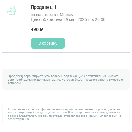
Продавец 1
со складом в г.Москва
Цена обновлена 29 мая 2026 г. в 20:00
490 ₽
В корзину
Продавец гарантирует, что товары, подлежащие сертификации, имеют
всю необходимую документацию, которая будет предоставлена вместе с
товаром.
bh.market не является официальным дилером перечисленных производителей,
если на странице бренда не указано иное. Все товарные знаки принадлежат их
правообладателям. Товары поставляются авторизованными импортёрами на
территории РФ.