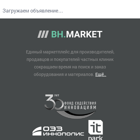
Загружаем объявление…
Единый маркетплейс для производителей,
продавцов и покупателей частных клиник
сокращаем время на поиск и заказ
оборудования и материалов.
Ещё..