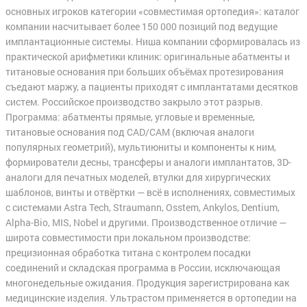
основных игроков категории «совместимая ортопедия»: каталог
компании насчитывает более 150 000 позиций под ведущие
имплантационные системы. Ниша компании сформировалась из
практической арифметики клиник: оригинальные абатменты и
титановые основания при больших объёмах протезирования
съедают маржу, а пациенты приходят с имплантатами десятков
систем. Российское производство закрыло этот разрыв.
Программа: абатменты прямые, угловые и временные,
титановые основания под CAD/CAM (включая аналоги
популярных геометрий), мультиюниты и компоненты к ним,
формирователи десны, трансферы и аналоги имплантатов, 3D-
аналоги для печатных моделей, втулки для хирургических
шаблонов, винты и отвёртки — всё в исполнениях, совместимых
с системами Astra Tech, Straumann, Osstem, Ankylos, Dentium,
Alpha-Bio, MIS, Nobel и другими. Производственное отличие —
широта совместимости при локальном производстве:
прецизионная обработка титана с контролем посадки
соединений и складская программа в России, исключающая
многонедельные ожидания. Продукция зарегистрирована как
медицинские изделия. Ультрастом применяется в ортопедии на