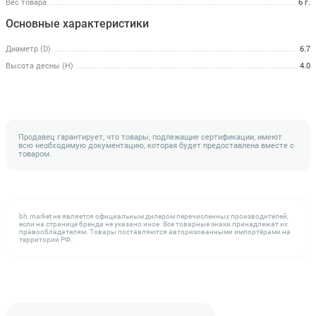
Вес товара
6 г.
Основные характеристики
Диаметр (D)
6.7
Высота десны (H)
4.0
Продавец гарантирует, что товары, подлежащие сертификации, имеют
всю необходимую документацию, которая будет предоставлена вместе с
товаром.
bh.market не является официальным дилером перечисленных производителей,
если на странице бренда не указано иное. Все товарные знаки принадлежат их
правообладателям. Товары поставляются авторизованными импортёрами на
территории РФ.