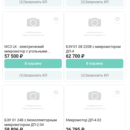
✉️
✉️
Запросить КП
Запросить КП
MC3 LK - электрический
БЭУ-01.08 220В с микромотором
микромотор с угольными
ДП-4
щетками, c подсветкой, съёмная
57 500 ₽
62 700 ₽
муфта Bien-Air (Швейцария)
В корзину
В корзину
✉️
✉️
Запросить КП
Запросить КП
БЭУ 01 24В с бесколлекторным
Микромотор ДП-4.02
микромотором ДП-2.04
58 806 ₽
26 795 ₽