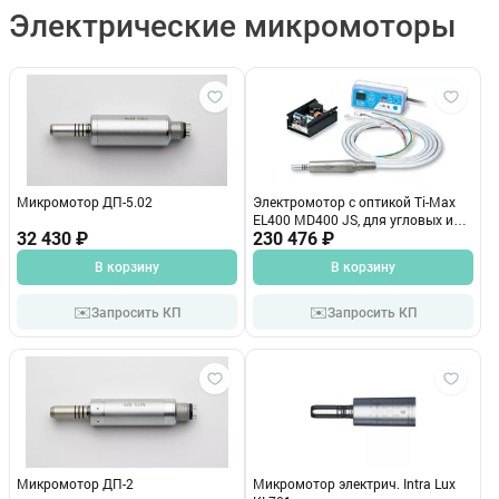
Электрические микромоторы
Микромотор ДП-5.02
Электромотор с оптикой Ti-Max
EL400 MD400 JS, для угловых и
32 430 ₽
прямых наконечников, скорость
230 476 ₽
от 1000 до 40 000 об/м
В корзину
В корзину
✉️
✉️
Запросить КП
Запросить КП
Микромотор ДП-2
Микромотор электрич. Intra Lux