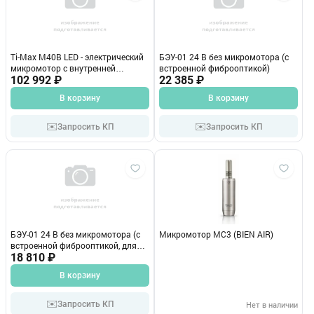
Ti-Max M40B LED - электрический
БЭУ-01 24 В без микромотора (с
микромотор с внутренней
встроенной фиброоптикой)
системой подачи охлаждения
102 992 ₽
22 385 ₽
NSK Nakanishi (Япония)
В корзину
В корзину
✉️
✉️
Запросить КП
Запросить КП
БЭУ-01 24 В без микромотора (с
Микромотор МС3 (BIEN AIR)
встроенной фиброоптикой, для
микромоторов с Led-подсветкой)
18 810 ₽
В корзину
✉️
Запросить КП
Нет в наличии