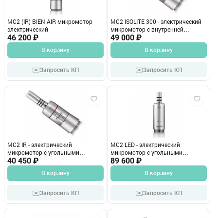
МС2 (IR) BIEN AIR микромотор
MC2 ISOLITE 300 - электрический
электрический
микромотор с внутренней
46 200 ₽
подачей охлаждения, с оптикой
49 000 ₽
Bien-Air (Швейцария)
В корзину
В корзину
✉️
✉️
Запросить КП
Запросить КП
MC2 IR - электрический
MC2 LED - электрический
микромотор с угольными
микромотор с угольными
щетками, без подсветки Bien-Air
40 450 ₽
щетками, светодиодной
89 600 ₽
(Швейцария)
подсветкой Bien-Air (Швейцария)
В корзину
В корзину
✉️
✉️
Запросить КП
Запросить КП