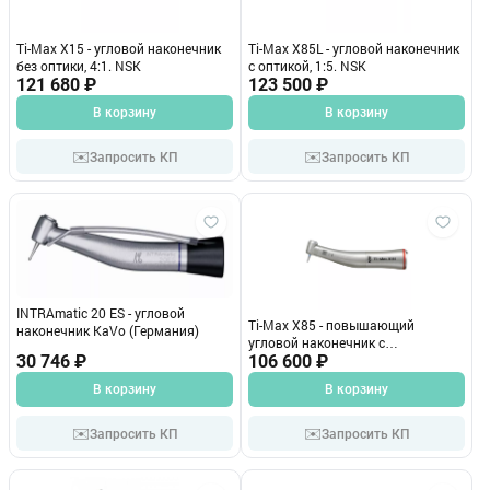
Ti-Max X15 - угловой наконечник
Ti-Max X85L - угловой наконечник
без оптики, 4:1. NSK
с оптикой, 1:5. NSK
121 680 ₽
123 500 ₽
В корзину
В корзину
✉️
✉️
Запросить КП
Запросить КП
INTRAmatic 20 ES - угловой
Ti-Max X85 - повышающий
наконечник KaVo (Германия)
угловой наконечник с
30 746 ₽
миниатюрной головкой, без
106 600 ₽
оптики, 1:5. NSK
В корзину
В корзину
✉️
✉️
Запросить КП
Запросить КП