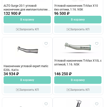
ALTO Surge 20:1 угловой
Угловой наконечник Ti-Max X10
наконечник для имплантологии и
без оптики, 1:16. NSK
хирургии Micro-Mega (Франция)
132 900 ₽
96 500 ₽
В корзину
В корзину
✉️
✉️
Запросить КП
Запросить КП
Угловой наконечник Ti-Max X10L с
оптикой, 1:16. NSK
Наконечник угловой expert matic
E20L. KaVo
34 934 ₽
146 250 ₽
В корзину
В корзину
✉️
✉️
Запросить КП
Запросить КП