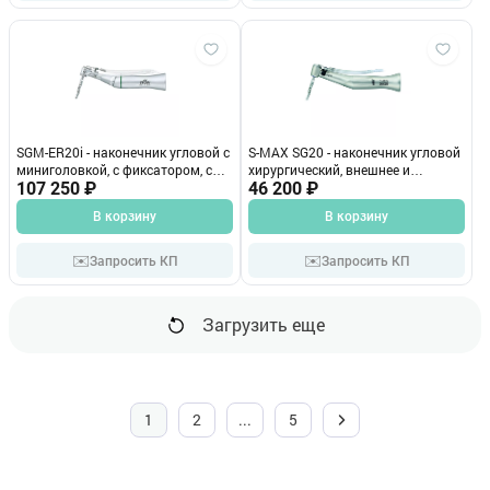
SGM-ER20i - наконечник угловой с
S-MAX SG20 - наконечник угловой
миниголовкой, с фиксатором, с
хирургический, внешнее и
охлаждением через бор, 20:1
107 250 ₽
внутреннее охлаждение, 20:1. NSK
46 200 ₽
В корзину
В корзину
✉️
✉️
Запросить КП
Запросить КП
Загрузить еще
1
2
...
5