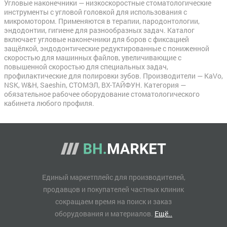
Угловые наконечники — низкоскоростные стоматологические
инструменты с угловой головкой для использования с
микромотором. Применяются в терапии, пародонтологии,
эндодонтии, гигиене для разнообразных задач. Каталог
включает угловые наконечники для боров с фиксацией
защёлкой, эндодонтические редуктированные с пониженной
скоростью для машинных файлов, увеличивающие с
повышенной скоростью для специальных задач,
профилактические для полировки зубов. Производители — KaVo,
NSK, W&H, Saeshin, СТОМЭЛ, ВХ-ТАЙФУН. Категория —
обязательное рабочее оборудование стоматологического
кабинета любого профиля.
Единый маркетплейс для производителей,
продавцов и покупателей частных клиник
сокращаем время на поиск и заказ
оборудования и материалов.
Ещё..