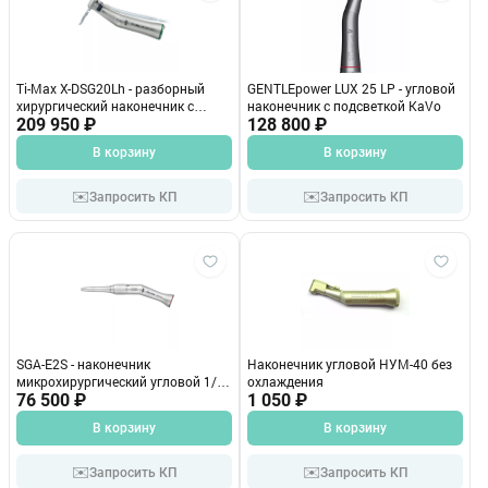
Ti-Max X-DSG20Lh - разборный
GENTLEpower LUX 25 LP - угловой
хирургический наконечник с
наконечник с подсветкой KaVo
оптикой с шестигранной системой
209 950 ₽
128 800 ₽
зажима бора, 20:1. NSK
В корзину
В корзину
✉️
✉️
Запросить КП
Запросить КП
SGA-E2S - наконечник
Наконечник угловой НУМ-40 без
микрохирургический угловой 1/2
охлаждения
для хирургических боров (2,35
76 500 ₽
1 050 ₽
мм), кольцевой зажим бора. NSK
В корзину
В корзину
✉️
✉️
Запросить КП
Запросить КП