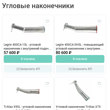
Угловые наконечники
Legrin 400CA-1SL - угловой
Legrin 400CA-5HSL - повышающий
наконечник с внутренней подачей
угловой наконечник с внутренней
охлаждения и фиброоптикой, 1:1
57 600 ₽
подачей охлаждения и
80 600 ₽
Legrin (Тайвань)
фиброоптикой, 1:5 Legrin
В корзину
В корзину
(Тайвань)
✉️
✉️
Запросить КП
Запросить КП
Ti-Max X95L - угловой наконечник
Угловой наконечник Ti-Max X75