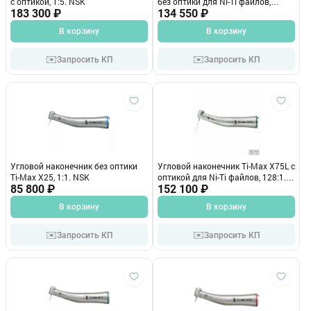
с оптикой, 1:5. NSK
без оптики для Ni-Ti файлов,
183 300 ₽
128:1. NSK
134 550 ₽
В корзину
В корзину
✉️
✉️
Запросить КП
Запросить КП
Угловой наконечник без оптики
Угловой наконечник Ti-Max X75L c
Ti-Max X25, 1:1. NSK
оптикой для Ni-Ti файлов, 128:1.
85 800 ₽
NSK
152 100 ₽
В корзину
В корзину
✉️
✉️
Запросить КП
Запросить КП