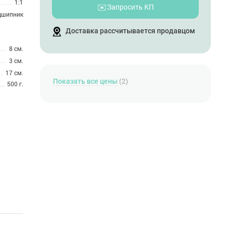
1:1
✉️
Запросить КП
дшипник
Доставка рассчитывается продавцом
8 см.
3 см.
17 см.
Показать все цены
(2)
500 г.