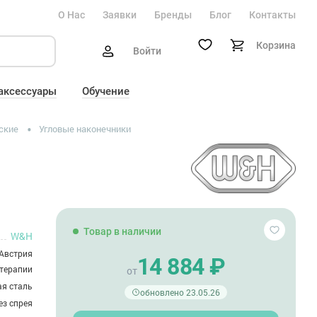
О Нас
Заявки
Бренды
Блог
Контакты
Корзина
Войти
 аксессуары
Обучение
ские
Угловые наконечники
Товар в наличии
W&H
Австрия
14 884 ₽
терапии
от
я сталь
обновлено 23.05.26
ез спрея