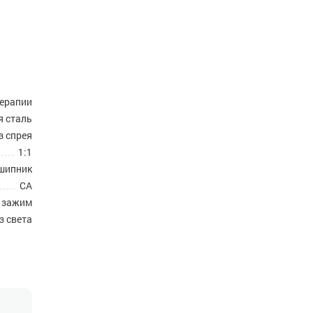
терапии
 сталь
з спрея
1:1
шипник
CA
 зажим
з света