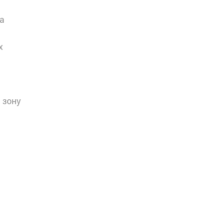
а
х
 зону