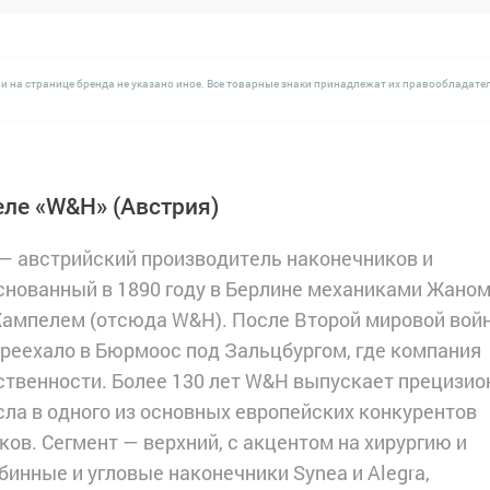
и на странице бренда не указано иное. Все товарные знаки принадлежат их правообладате
еле «W&H»
(Австрия)
— австрийский производитель наконечников и
снованный в 1890 году в Берлине механиками Жано
Хампелем (отсюда W&H). После Второй мировой вой
реехало в Бюрмоос под Зальцбургом, где компания
бственности. Более 130 лет W&H выпускает прецизи
сла в одного из основных европейских конкурентов
ов. Сегмент — верхний, с акцентом на хирургию и
инные и угловые наконечники Synea и Alegra,