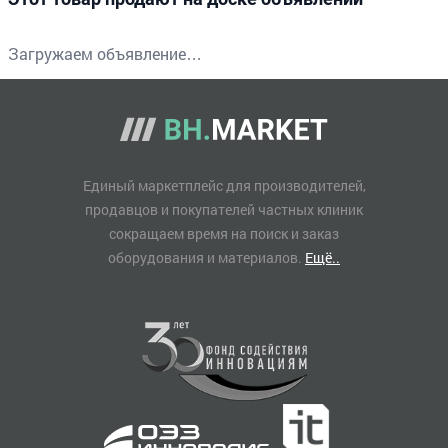
Загружаем объявление…
Единый маркетплейс для производителей,
продавцов и покупателей частных клиник
сокращаем время на поиск и заказ
оборудования и материалов.
Ещё..