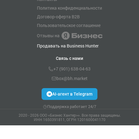
Политика конфиденциальности
Договор-оферта B2B
Пользовательское соглашение
Отзывы на
Продавать на Business Hunter
Связь с нами
+7 (901) 638-04-63
box@bh.market
AI-агент в Telegram
Поддержка работает 24/7
2020 - 2026 ООО «Бизнес Хантер>». Все права защищены.
ИНН 1650391811, ОГРН 1201600041170