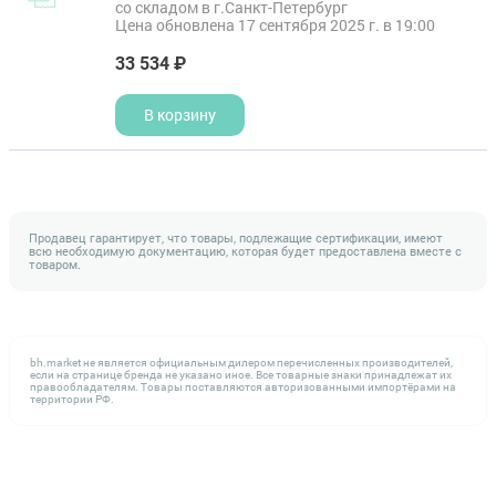
со складом в г.Санкт-Петербург
Цена обновлена 17 сентября 2025 г. в 19:00
33 534 ₽
В корзину
Продавец гарантирует, что товары, подлежащие сертификации, имеют
всю необходимую документацию, которая будет предоставлена вместе с
товаром.
bh.market не является официальным дилером перечисленных производителей,
если на странице бренда не указано иное. Все товарные знаки принадлежат их
правообладателям. Товары поставляются авторизованными импортёрами на
территории РФ.