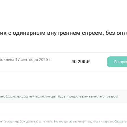
ник с одинарным внутреннем спреем, без оп
овлена 17 сентября 2025 г.
40 200 ₽
В корз
 необходимую документацию, которая будет предоставлена вместе с товаром.
и на странице бренда не указано иное. Все товарные знаки принадлежат их правообладате