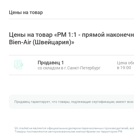
Цены на товар
Цены на товар «PM 1:1 - прямой наконеч
Bien-Air (Швейцария)»
Продавец 1
Цена обн
в 19:00
со складом в г.Санкт-Петербург
Продавец гарантирует, что товары, подлежащие сертификации, имеют всю
bh.market не является официальным дилером перечисленных производителей, есл
Товары поставляются авторизованными импортёрами на территории РФ.