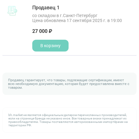
Продавец 1
со складом в г.Санкт-Петербург
Цена обновлена 17 сентября 2025 г. в 19:00
27 000 ₽
В корзину
Продавец гарантирует, что товары, подлежащие сертификации, имеют
всю необходимую документацию, которая будет предоставлена вместе с
товаром.
bh.market не является официальным дилером перечисленных производителей,
если на странице бренда не указано иное. Все товарные знаки принадлежат их
правообладателям. Товары поставляются авторизованными импортёрами на
территории РФ.