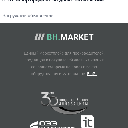
Загружаем объявление…
Единый маркетплейс для производителей,
продавцов и покупателей частных клиник
сокращаем время на поиск и заказ
оборудования и материалов.
Ещё..