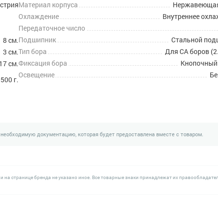
стрия
Материал корпуса
Нержавеющая
Охлаждение
Внутреннее охл
Передаточное число
Подшипник
Стальной под
8 см.
Тип бора
Для CA боров (2
3 см.
Фиксация бора
Кнопочный
17 см.
Освещение
Бе
500 г.
 необходимую документацию, которая будет предоставлена вместе с товаром.
и на странице бренда не указано иное. Все товарные знаки принадлежат их правообладате