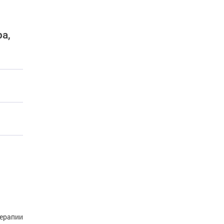
а,
терапии