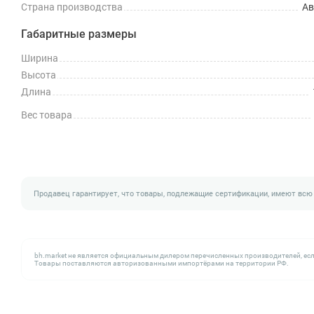
Страна производства
Ав
Габаритные размеры
Ширина
Высота
Длина
Вес товара
Продавец гарантирует, что товары, подлежащие сертификации, имеют всю
bh.market не является официальным дилером перечисленных производителей, есл
Товары поставляются авторизованными импортёрами на территории РФ.