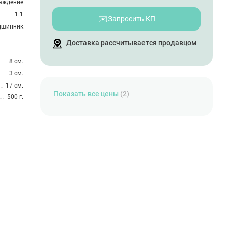
аждение
1:1
✉️
Запросить КП
дшипник
Доставка рассчитывается продавцом
8 см.
3 см.
17 см.
Показать все цены
(2)
500 г.