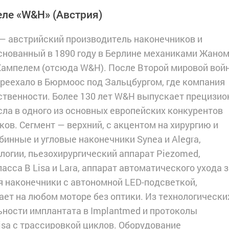
еле «W&H»
(Австрия)
— австрийский производитель наконечников и
снованный в 1890 году в Берлине механиками Жано
Хампелем (отсюда W&H). После Второй мировой вой
реехало в Бюрмоос под Зальцбургом, где компания
бственности. Более 130 лет W&H выпускает прецизи
сла в одного из основных европейских конкурентов
ов. Сегмент — верхний, с акцентом на хирургию и
инные и угловые наконечники Synea и Alegra,
логии, пьезохирургический аппарат Piezomed,
сса B Lisa и Lara, аппарат автоматического ухода з
я наконечники с автономной LED-подсветкой,
ет на любом моторе без оптики. Из технологически
ности имплантата в Implantmed и протоколы
isa с трассировкой циклов. Оборудование