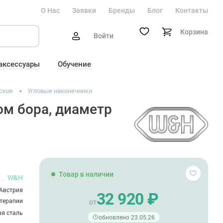
О Нас
Заявки
Бренды
Блог
Контакты
Корзина
Войти
 аксессуары
Обучение
ские
Угловые наконечники
ом бора, диаметр
Товар в наличии
W&H
Австрия
32 920 ₽
терапии
от
я сталь
обновлено 23.05.26