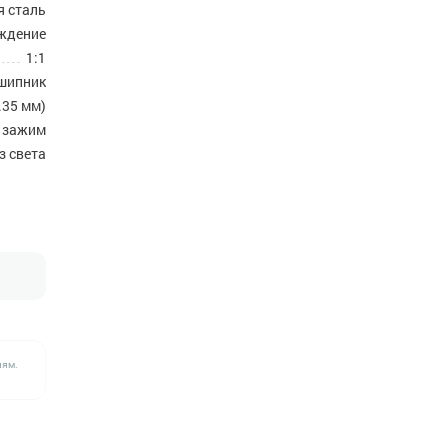
 сталь
аждение
1:1
шипник
.35 мм)
 зажим
з света
лям.