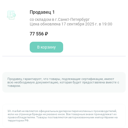
Продавец 1
со складом в г.Санкт-Петербург
Цена обновлена 17 сентября 2025 г. в 19:00
77 556 ₽
В корзину
Продавец гарантирует, что товары, подлежащие сертификации, имеют
всю необходимую документацию, которая будет предоставлена вместе с
товаром.
bh.market не является официальным дилером перечисленных производителей,
если на странице бренда не указано иное. Все товарные знаки принадлежат их
правообладателям. Товары поставляются авторизованными импортёрами на
территории РФ.