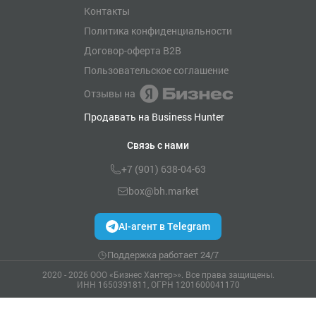
Контакты
Политика конфиденциальности
Договор-оферта B2B
Пользовательское соглашение
Отзывы на
Продавать на Business Hunter
Связь с нами
+7 (901) 638-04-63
box@bh.market
AI-агент в Telegram
Поддержка работает 24/7
2020 - 2026 ООО «Бизнес Хантер>». Все права защищены.
ИНН 1650391811, ОГРН 1201600041170