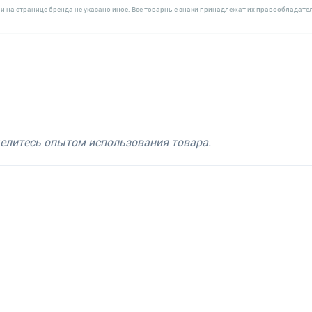
и на странице бренда не указано иное. Все товарные знаки принадлежат их правообладате
делитесь опытом использования товара.