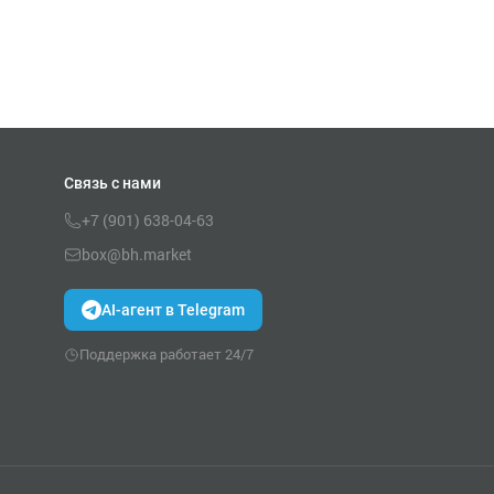
Связь с нами
+7 (901) 638-04-63
box@bh.market
AI-агент в Telegram
Поддержка работает 24/7